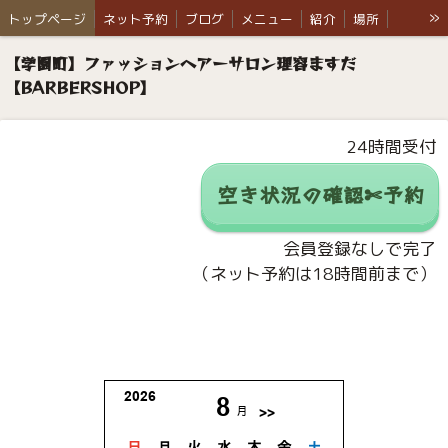
»
トップページ
ネット予約
ブログ
メニュー
紹介
場所
ウイルス対策
お知らせ
ご依頼例
Q & A
ふくちゃんの部屋
【学園町】ファッションヘアーサロン理容ますだ
【BARBERSHOP】
24時間受付
空き状況の確認✄予約
会員登録なしで完了
（ネット予約は18時間前まで）