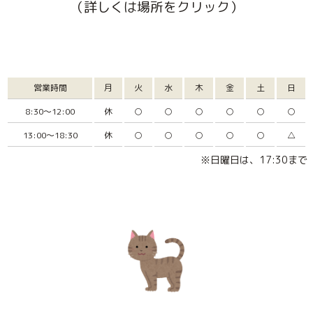
（詳しくは場所をクリック）
営業時間
月
火
水
木
金
土
日
8:30～12:00
休
○
○
○
○
○
○
13:00～18:30
休
○
○
○
○
○
△
※日曜日は、17:30まで