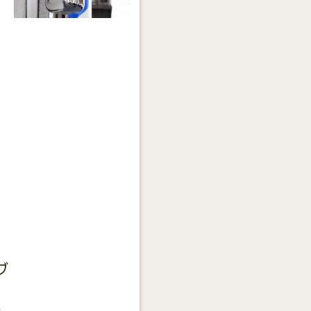
。
へ
指
ト
フ
ブ
り