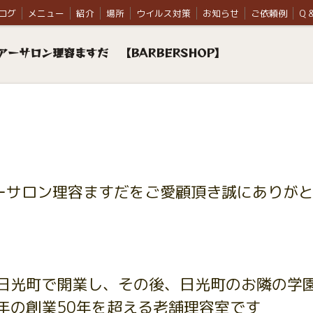
ログ
メニュー
紹介
場所
ウイルス対策
お知らせ
ご依頼例
Q &
ーサロン理容ますだ 【BARBERSHOP】
ーサロン理容ますだをご愛顧頂き誠にありが
市日光町で開業し、その後、日光町のお隣の学
年の創業50年を超える老舗理容室です