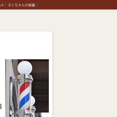
 A
ふくちゃんの部屋
と
園