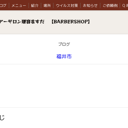
ログ
メニュー
紹介
場所
ウイルス対策
お知らせ
ご依頼例
Q &
ーサロン理容ますだ 【BARBERSHOP】
ブログ
福井市
じ