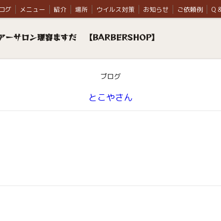
ログ
メニュー
紹介
場所
ウイルス対策
お知らせ
ご依頼例
Q &
ーサロン理容ますだ 【BARBERSHOP】
ブログ
とこやさん