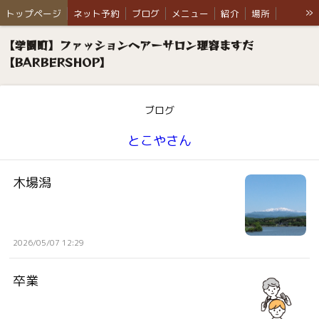
»
トップページ
ネット予約
ブログ
メニュー
紹介
場所
ウイルス対策
お知らせ
ご依頼例
Q & A
ふくちゃんの部屋
【学園町】ファッションヘアーサロン理容ますだ
【BARBERSHOP】
ブログ
とこやさん
木場潟
2026/05/07 12:29
卒業